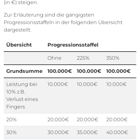
(in €) steigen.
Zur Erläuterung sind die gängigsten
Progressionsstaffeln in der folgenden Übersicht
dargestellt.
Übersicht
Progressionsstaffel
Ohne
225%
350%
5
Grundsumme
100.000€
100.000€
100.000€
1
Leistung bei
10.000€
10.000€
10.000€
1
10% z.B.
Verlust eines
Fingers
20%
20.000€
20.000€
20.000€
2
30%
30.000€
35.000€
40.000€
5